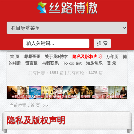
首 页
唧唧歪歪
关于我&博客
隐私及版权声明
万年历
俺
的相册
留言板
与我联系
To do list
知足常乐
登 录
共有日志：1851 篇
|
共有评论：1475 篇
当前位置：
首 页
>>
隐私及版权声明