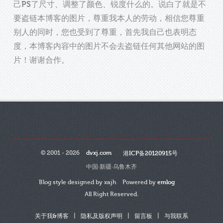
己PS了尺寸、调整了颜色、锐度什么的。说白了就是不
要盗链本博客的图片，尊重我本人的劳动，相信您尊重
别人的同时，您也受到了尊重，首先我自己也表明态
度，本博客内容中的图片不会去盗链任何其他网站的图
片！谢谢合作。
© 2001 - 2026
dvxj.com
港ICP备20120915号
中国·新疆·乌鲁木齐
Blog style designed by xajh Powered by
emlog
All Right Reserved.
|
|
|
关于我&博客
隐私及版权声明
留言板
与我联系