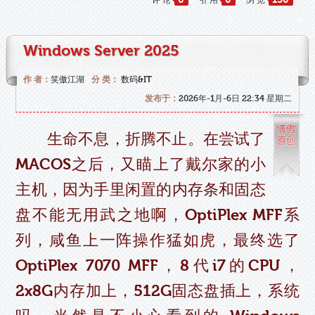
Windows Server 2025
作 者：
笑傲江湖
分 类：
数码&IT
发布于：
2026年-1月-6日 22:34 星期二
生命不息，折腾不止。在尝试了
MACOS之后，又瞄上了戴尔家的小
主机，因为手里闲置的内存条和固态
盘不能无用武之地啊，OptiPlex MFF系
列，咸鱼上一阵操作猛如虎，最终选了
OptiPlex 7070 MFF，8代i7的CPU，
2x8G内存加上，512G固态盘插上，系统