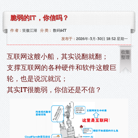
脆弱的IT，你信吗？
作 者：
笑傲江湖
分 类：
数码&IT
发布于：
2026年-3月-30日 18:52 星期一
互联网这艘小船，其实说翻就翻；
支撑互联网的各种硬件和软件这艘巨
轮，也是说沉就沉；
其实IT很脆弱，你信还是不信？