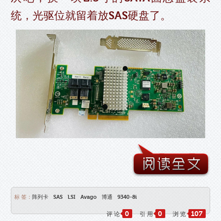
统，光驱位就留着放SAS硬盘了。
标 签：
阵列卡
SAS
LSI
Avago
博通
9340-8i
0
0
107
评 论
引 用
浏 览