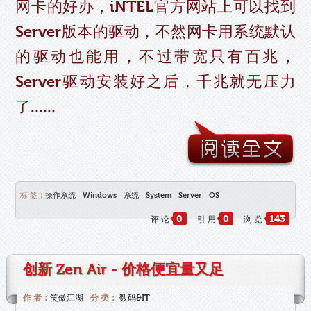
网卡的好办，iNTEL官方网站上可以找到
Server版本的驱动，不然网卡用系统默认
的驱动也能用，不过带宽只有百兆，
Server驱动安装好之后，千兆就无压力
了......
标 签：
操作系统
Windows
系统
System
Server
OS
0
0
143
评 论
引 用
浏 览
创新 Zen Air - 价格便宜量又足
作 者：
笑傲江湖
分 类：
数码&IT