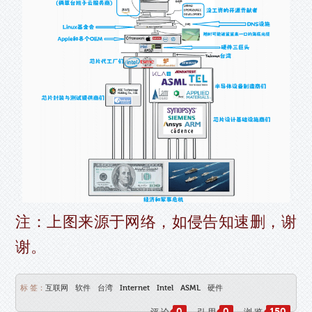
注：上图来源于网络，如侵告知速删，谢
谢。
标 签：
互联网
软件
台湾
Internet
Intel
ASML
硬件
0
0
150
评 论
引 用
浏 览