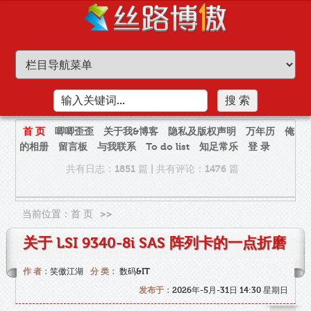
首 页
唧唧歪歪
关于我&博客
隐私及版权声明
万年历
俺
的相册
留言板
与我联系
To do list
知足常乐
登 录
共有日志：1851 篇
|
共有评论：1476 篇
当前位置：
首 页
>>
关于 LSI 9340-8i SAS 阵列卡的一点折磨
作 者：
笑傲江湖
分 类：
数码&IT
发布于：
2026年-5月-31日 14:30 星期日