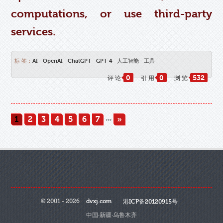
computations, or use third-party
services.
标 签：
AI
OpenAI
ChatGPT
GPT-4
人工智能
工具
0
0
532
评 论
引 用
浏 览
...
1
2
3
4
5
6
7
»
© 2001 - 2026
dvxj.com
港ICP备20120915号
中国·新疆·乌鲁木齐