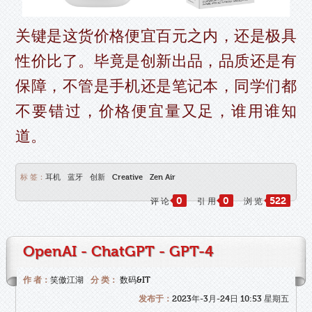
关键是这货价格便宜百元之内，还是极具
性价比了。毕竟是创新出品，品质还是有
保障，不管是手机还是笔记本，同学们都
不要错过，价格便宜量又足，谁用谁知
道。
标 签：
耳机
蓝牙
创新
Creative
Zen Air
0
0
522
评 论
引 用
浏 览
OpenAI - ChatGPT - GPT-4
作 者：
笑傲江湖
分 类：
数码&IT
发布于：
2023年-3月-24日 10:53 星期五