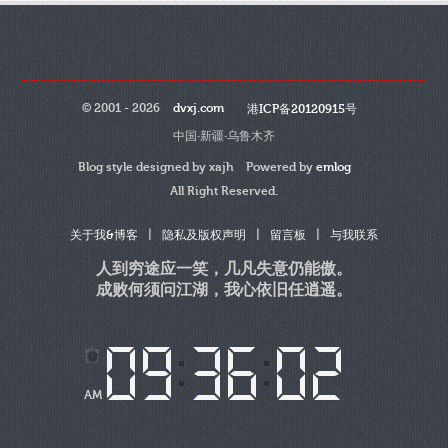
© 2001 - 2026
dvxj.com
港ICP备20120915号
中国·新疆·乌鲁木齐
Blog style designed by xajh Powered by
emlog
All Right Reserved.
|
|
|
关于我&博客
隐私及版权声明
留言板
与我联系
人到穷途应一笑，几凡失意仍能傲。
成败何须问江湖，我心依旧任逍遥。
AM