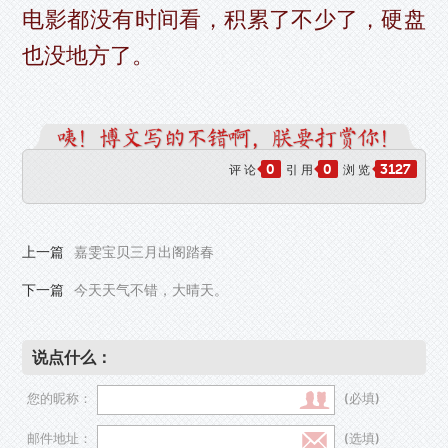
电影都没有时间看，积累了不少了，硬盘
也没地方了。
0
0
3127
评 论
引 用
浏 览
上一篇
嘉雯宝贝三月出阁踏春
下一篇
今天天气不错，大晴天。
说点什么：
您的昵称：
(必填)
邮件地址：
(选填)