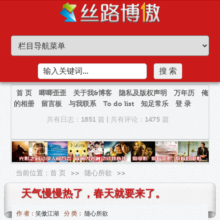
首 页
唧唧歪歪
关于我&博客
隐私及版权声明
万年历
俺
的相册
留言板
与我联系
To do list
知足常乐
登 录
共有日志：1851 篇
|
共有评论：1475 篇
当前位置：
首 页
>>
随心所欲
>>
天气慢慢热了，春天就要来了。
作 者：
笑傲江湖
分 类：
随心所欲