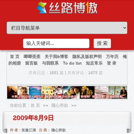
首 页
唧唧歪歪
关于我&博客
隐私及版权声明
万年历
俺
的相册
留言板
与我联系
To do list
知足常乐
登 录
共有日志：1851 篇
|
共有评论：1475 篇
当前位置：
首 页
>>
随心所欲
>>
2009年8月9日
作 者：
笑傲江湖
分 类：
随心所欲