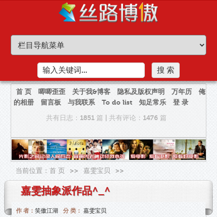
首 页
唧唧歪歪
关于我&博客
隐私及版权声明
万年历
俺
的相册
留言板
与我联系
To do list
知足常乐
登 录
共有日志：1851 篇
|
共有评论：1476 篇
当前位置：
首 页
>>
嘉雯宝贝
>>
嘉雯抽象派作品^_^
作 者：
笑傲江湖
分 类：
嘉雯宝贝