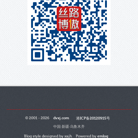
© 2001 - 2026
dvxj.com
港ICP备20120915号
中国·新疆·乌鲁木齐
Blog style designed by xajh Powered by
emlog