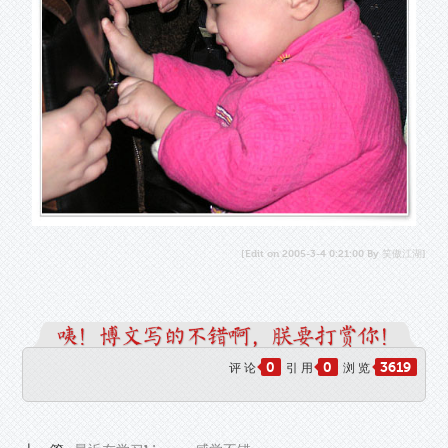
[Edit on 2005-3-4 0:21:00 By 笑傲江湖]
0
0
3619
评 论
引 用
浏 览