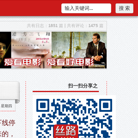
共有日志：1851 篇
|
共有评论：1475 篇
扫一扫分享之
00 星期四
下线停
来的，