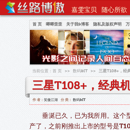
嘉雯宝贝
随心所欲
首 页
唧唧歪歪
关于我&博客
隐私及版权声明
万
当前位置：
首 页
>>
数码&IT
>>
三星T108+，
三星T108+，经
作 者：
笑傲江湖
分 类：
数码&IT
垂涎已久，已为我所用。这个型
产了，之前刚推出上市的型号是T1