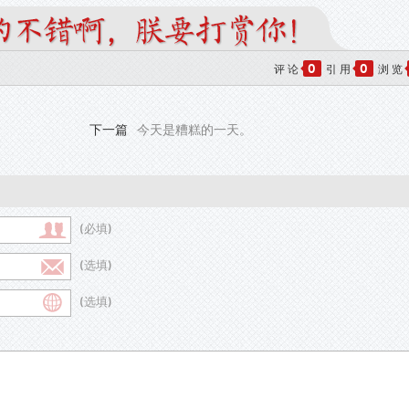
0
0
评 论
引 用
浏 览
下一篇
今天是糟糕的一天。
(必填)
(选填)
(选填)