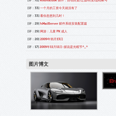
[评：72]
Roundcube 插件：自动回复/过滤/转发/远程帐号
[评：33]
一个月的工资今天就没有了
[评：33]
看你忽悠到几时！
[评：29]
hMailServer 邮件系统安装配置篇
[评：29]
网游：儿童 PK 成人
[评：20]
2009年11月13日
[评：17]
2009年11月11日-据说是光棍节^_^
图片博文