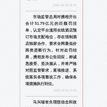
2026-08-03 16:33
市场监管总局对携程开出
合计51.79亿元的巨额罚没
单，认定平台滥用在线酒店预
订市场支配地位，存在强制酒
店独家合作、要求全网最低价
两类垄断行为。针对处罚结
果，携程发布公告回应，称诚
恳接受、坚决服从，并将严格
对照监管要求，逐项推进、系
统落实各项整改工作，确保各
项措施执行到位。
2026-07-25 17:53
马兴瑞丧失理想信念和政