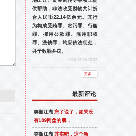
地出让、资金周转等事项上提
供帮助，非法收受财物共计折
合人民币22.14亿余元。其行
为构成受贿罪、贪污罪、行贿
罪、挪用公款罪、滥用职权
罪、洗钱罪，均应依法惩处，
并予数罪并罚。
2026-07-06 23:38
更多...
最新评论
笑傲江湖
忘了说了，如果没
有189网盘的朋...
笑傲江湖
其实吧，这个新