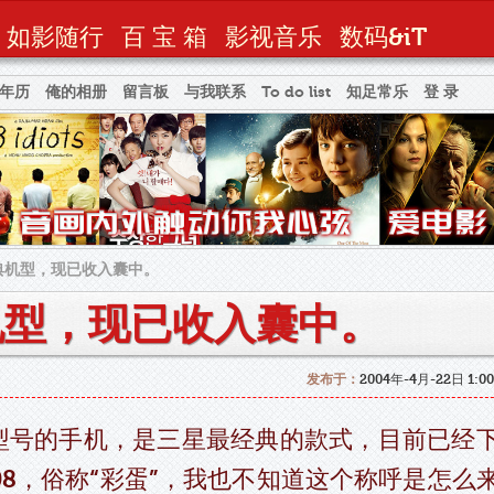
如影随行
百 宝 箱
影视音乐
数码&iT
年历
俺的相册
留言板
与我联系
To do list
知足常乐
登 录
经典机型，现已收入囊中。
典机型，现已收入囊中。
发布于：
2004年-4月-22日 1:
号的手机，是三星最经典的款式，目前已经
08，俗称“彩蛋”，我也不知道这个称呼是怎么