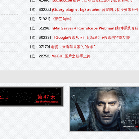
[览：41486]
Roundcube 插件：自动回复/过滤/转发/远程帐号
[览：33222]
jQuery plugin : bgStretcher 背景图片切换效果插
[览：31921]
《新三句半》
[览：31298]
hMailServer + Roundcube Webmail [邮件系统介
[览：30233]
《Google搜索从入门到精通》&搜索的特殊功能
[览：27170]
老婆，来看苹果家的“金条”
[览：22752]
MeGUI 压片之新手上路