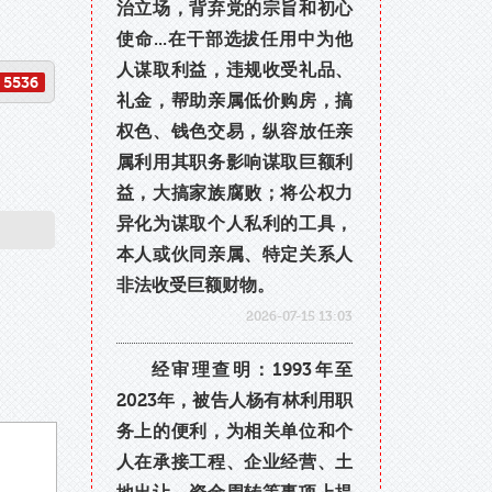
治立场，背弃党的宗旨和初心
使命...在干部选拔任用中为他
人谋取利益，违规收受礼品、
5536
礼金，帮助亲属低价购房，搞
权色、钱色交易，纵容放任亲
属利用其职务影响谋取巨额利
益，大搞家族腐败；将公权力
异化为谋取个人私利的工具，
本人或伙同亲属、特定关系人
非法收受巨额财物。
2026-07-15 13:03
经审理查明：1993年至
2023年，被告人杨有林利用职
务上的便利，为相关单位和个
人在承接工程、企业经营、土