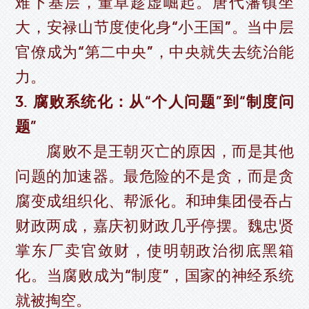
难下基层，董卓趁虚崛起。唐代藩镇坐
大，安禄山节度使化身“小王国”。当中层
官僚成为“第二中央”，中央就失去统治能
力。
3. 腐败系统化：从“个人问题”到“制度问
题”
腐败不是王朝灭亡的原因，而是其他
问题的加速器。最危险的不是贪，而是贪
腐变成组织化、帮派化。和珅集团侵吞占
财政两成，嘉庆初财政几乎停摆。魏忠贤
掌东厂卖官敛财，使明朝政治彻底黑箱
化。当腐败成为“制度”，国家的神经系统
就被掏空。