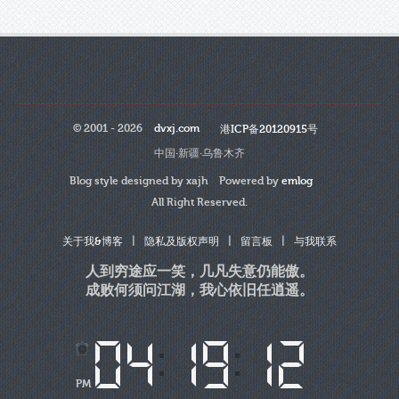
© 2001 - 2026
dvxj.com
港ICP备20120915号
中国·新疆·乌鲁木齐
Blog style designed by xajh Powered by
emlog
All Right Reserved.
|
|
|
关于我&博客
隐私及版权声明
留言板
与我联系
人到穷途应一笑，几凡失意仍能傲。
成败何须问江湖，我心依旧任逍遥。
PM