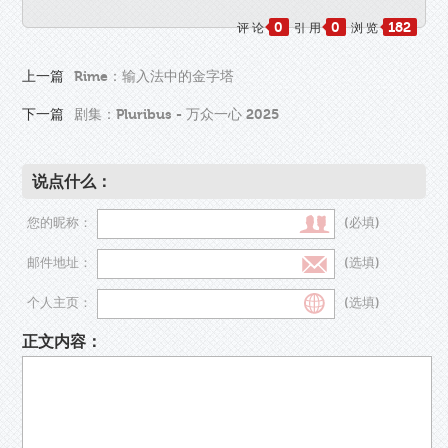
0
0
182
评 论
引 用
浏 览
上一篇
Rime：输入法中的金字塔
下一篇
剧集：Pluribus - 万众一心 2025
说点什么：
您的昵称：
(必填)
邮件地址：
(选填)
个人主页：
(选填)
正文内容：