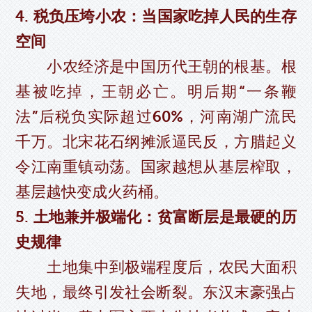
4. 税负压垮小农：当国家吃掉人民的生存
空间
小农经济是中国历代王朝的根基。根
基被吃掉，王朝必亡。明后期“一条鞭
法”后税负实际超过60%，河南湖广流民
千万。北宋花石纲摊派逼民反，方腊起义
令江南重镇动荡。国家越想从基层榨取，
基层越快变成火药桶。
5. 土地兼并极端化：贫富断层是最硬的历
史规律
土地集中到极端程度后，农民大面积
失地，最终引发社会断裂。东汉末豪强占