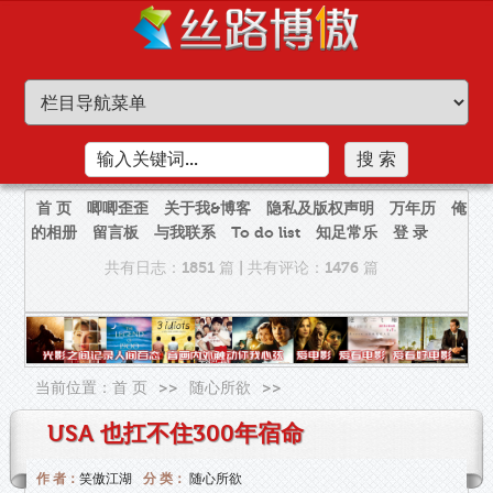
首 页
唧唧歪歪
关于我&博客
隐私及版权声明
万年历
俺
的相册
留言板
与我联系
To do list
知足常乐
登 录
共有日志：1851 篇
|
共有评论：1476 篇
当前位置：
首 页
>>
随心所欲
>>
USA 也扛不住300年宿命
作 者：
笑傲江湖
分 类：
随心所欲