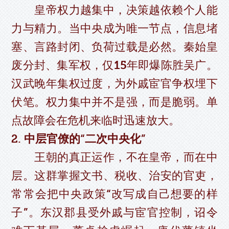
皇帝权力越集中，决策越依赖个人能
力与精力。当中央成为唯一节点，信息堵
塞、言路封闭、负荷过载是必然。秦始皇
废分封、集军权，仅15年即爆陈胜吴广。
汉武晚年集权过度，为外戚宦官争权埋下
伏笔。权力集中并不是强，而是脆弱。单
点故障会在危机来临时迅速放大。
2. 中层官僚的“二次中央化”
王朝的真正运作，不在皇帝，而在中
层。这群掌握文书、税收、治安的官吏，
常常会把中央政策“改写成自己想要的样
子”。东汉郡县受外戚与宦官控制，诏令