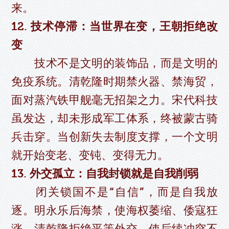
来。
12. 技术停滞：当世界在变，王朝拒绝改
变
技术不是文明的装饰品，而是文明的
免疫系统。清乾隆时期禁火器、禁海贸，
面对蒸汽铁甲舰毫无招架之力。宋代科技
虽发达，却未形成军工体系，终被蒙古骑
兵击穿。当创新失去制度支撑，一个文明
就开始变老、变钝、变得无力。
13. 外交孤立：自我封锁就是自我削弱
闭关锁国不是“自信”，而是自我放
逐。明永乐后海禁，使海权萎缩、倭寇狂
涨。清乾隆拒绝平等外交，使后续冲突不