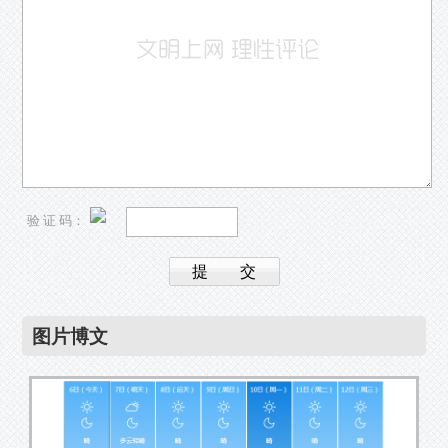
验 证 码：
图片博文