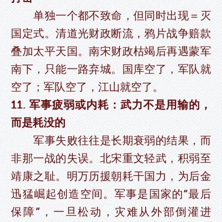
单独一个都不致命，但同时出现＝灭
国定式。清道光财政断流，鸦片战争赔款
叠加太平天国。南宋财政枯竭后再遇蒙军
南下，只能一路弃城。国库空了，军队就
空了；军队空了，江山就空了。
11. 军事疲弱或内耗：武力不是用输的，
而是耗没的
军事失败往往是长期衰弱的结果，而
非那一战的失误。北宋重文轻武，积弱至
靖康之耻。明万历援朝耗干国力，为后金
迅猛崛起创造空间。军事是国家的“最后
保障”，一旦松动，灾难从外部倒灌进