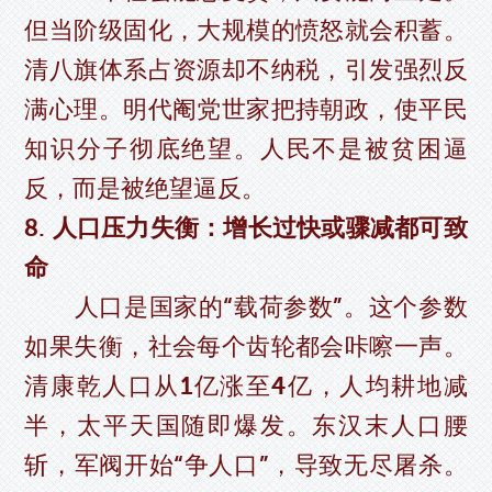
但当阶级固化，大规模的愤怒就会积蓄。
清八旗体系占资源却不纳税，引发强烈反
满心理。明代阉党世家把持朝政，使平民
知识分子彻底绝望。人民不是被贫困逼
反，而是被绝望逼反。
8. 人口压力失衡：增长过快或骤减都可致
命
人口是国家的“载荷参数”。这个参数
如果失衡，社会每个齿轮都会咔嚓一声。
清康乾人口从1亿涨至4亿，人均耕地减
半，太平天国随即爆发。东汉末人口腰
斩，军阀开始“争人口”，导致无尽屠杀。