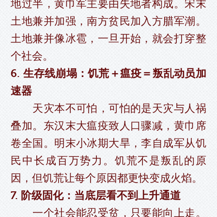
地过半，黄巾军主要由失地者构成。宋末
土地兼并加强，南方贫民加入方腊军潮。
土地兼并像冰雹，一旦开始，就会打穿整
个社会。
6. 生存线崩塌：饥荒＋瘟疫＝叛乱动员加
速器
天灾本不可怕，可怕的是天灾与人祸
叠加。东汉末大瘟疫致人口骤减，黄巾席
卷全国。明末小冰期大旱，李自成军从饥
民中长成百万势力。饥荒不是叛乱的原
因，但饥荒让每个原因都更快变成火焰。
7. 阶级固化：当底层看不到上升通道
一个社会能忍受贫，只要能向上走。