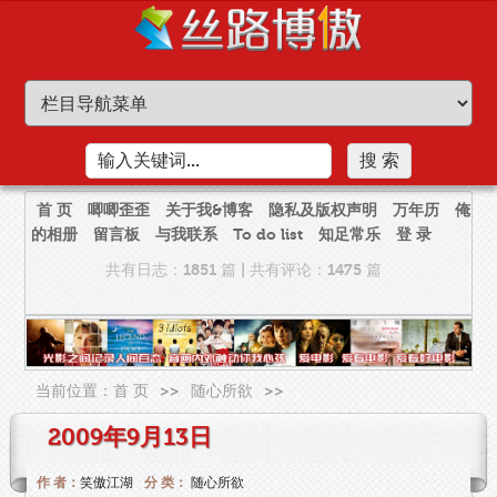
首 页
唧唧歪歪
关于我&博客
隐私及版权声明
万年历
俺
的相册
留言板
与我联系
To do list
知足常乐
登 录
共有日志：1851 篇
|
共有评论：1475 篇
当前位置：
首 页
>>
随心所欲
>>
2009年9月13日
作 者：
笑傲江湖
分 类：
随心所欲