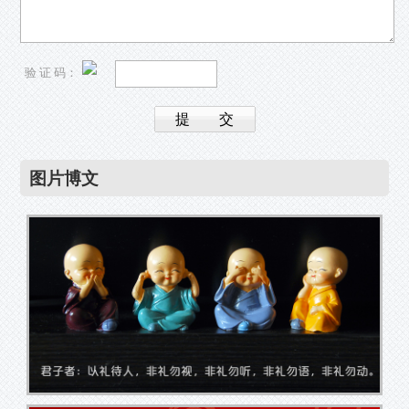
验 证 码：
图片博文