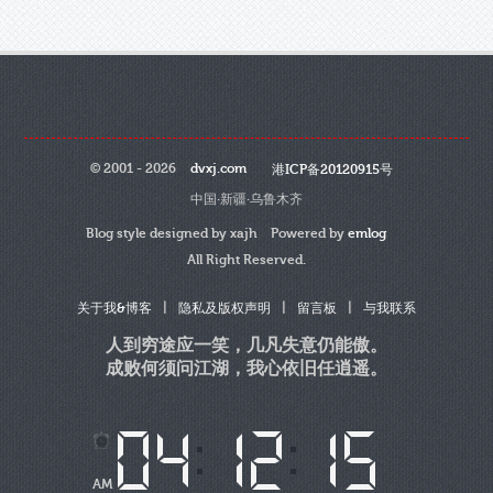
© 2001 - 2026
dvxj.com
港ICP备20120915号
中国·新疆·乌鲁木齐
Blog style designed by xajh Powered by
emlog
All Right Reserved.
|
|
|
关于我&博客
隐私及版权声明
留言板
与我联系
人到穷途应一笑，几凡失意仍能傲。
成败何须问江湖，我心依旧任逍遥。
AM