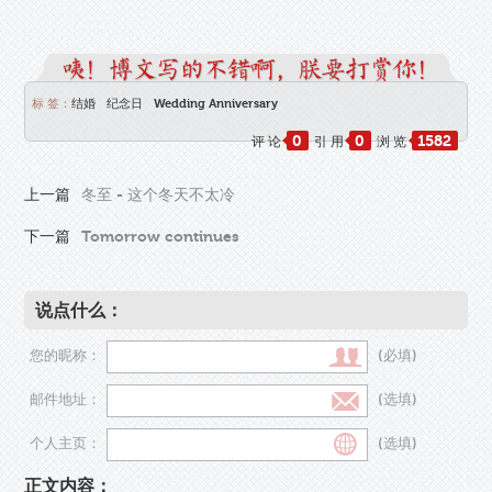
标 签：
结婚
纪念日
Wedding Anniversary
0
0
1582
评 论
引 用
浏 览
上一篇
冬至 - 这个冬天不太冷
下一篇
Tomorrow continues
说点什么：
您的昵称：
(必填)
邮件地址：
(选填)
个人主页：
(选填)
正文内容：