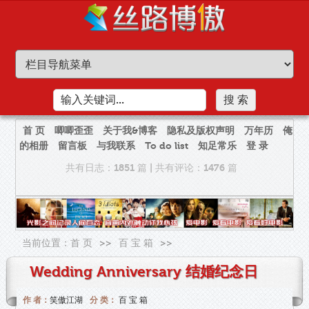
首 页
唧唧歪歪
关于我&博客
隐私及版权声明
万年历
俺
的相册
留言板
与我联系
To do list
知足常乐
登 录
共有日志：1851 篇
|
共有评论：1476 篇
当前位置：
首 页
>>
百 宝 箱
>>
Wedding Anniversary 结婚纪念日
作 者：
笑傲江湖
分 类：
百 宝 箱