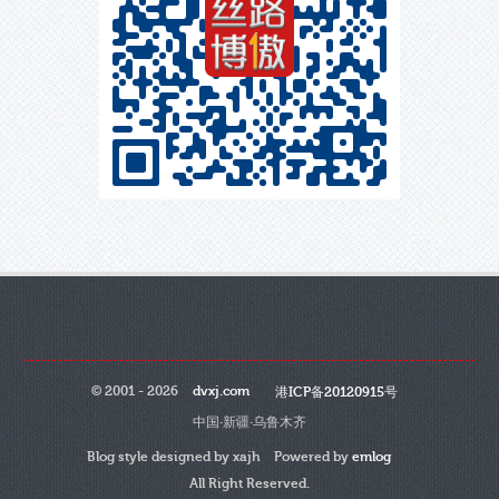
© 2001 - 2026
dvxj.com
港ICP备20120915号
中国·新疆·乌鲁木齐
Blog style designed by xajh Powered by
emlog
All Right Reserved.