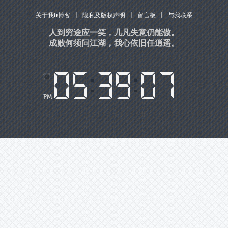
|
|
|
关于我&博客
隐私及版权声明
留言板
与我联系
人到穷途应一笑，几凡失意仍能傲。
成败何须问江湖，我心依旧任逍遥。
PM