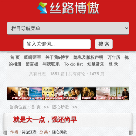
首 页
唧唧歪歪
关于我&博客
隐私及版权声明
万年历
俺
的相册
留言板
与我联系
To do list
知足常乐
登 录
共有日志：1851 篇
|
共有评论：1475 篇
当前位置：
首 页
>>
随心所欲
>>
就是大一点，强还尚早
作 者：
笑傲江湖
分 类：
随心所欲