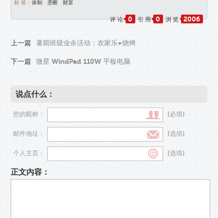
标 签：
体制
垄断
财富
0
0
2006
评 论
引 用
浏 览
上一篇
暑期班级业余活动：农家乐+烧烤
下一篇
微星 WindPad 110W 平板电脑
说点什么：
您的昵称：
(必填)
邮件地址：
(选填)
个人主页：
(选填)
正文内容：