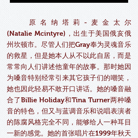
原名纳塔莉-麦金太尔
(Natalie Mcintyre)，出生于美国俄亥俄
州坎顿市。尽管人们把Gray奉为灵魂音乐
的救星，但是她本人从不以此自居，而是
常常向人们讲述他童年的故事。那时她因
为嗓音特别经常引来其它孩子们的嘲笑，
她也因此轻易不敢开口讲话。她的嗓音融
合了Billie Holiday和Tina Turner两种嗓
音的特色，但又与蓝调音乐和说唱表演者
的陈腐风格完全不同，能够给人一种耳目
一新的感觉。她的首张唱片在1999年秋天