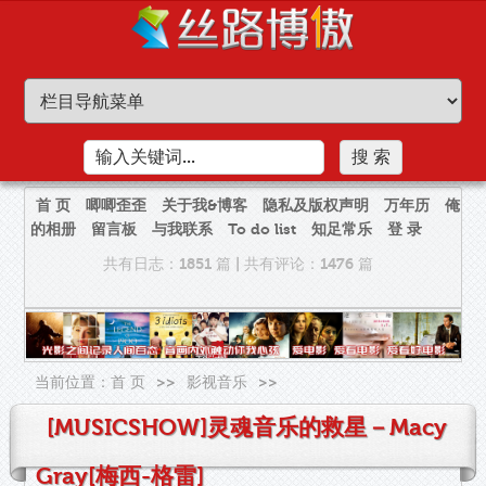
首 页
唧唧歪歪
关于我&博客
隐私及版权声明
万年历
俺
的相册
留言板
与我联系
To do list
知足常乐
登 录
共有日志：1851 篇
|
共有评论：1476 篇
当前位置：
首 页
>>
影视音乐
>>
[MUSICSHOW]灵魂音乐的救星－Macy
Gray[梅西-格雷]