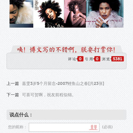
0
0
5381
评 论
引 用
浏 览
上一篇
嘉雯3岁5个月留念-2007鲤鱼山之春[共23张]
下一篇
可喜可贺啊，祝友前程似锦。
说点什么：
您的昵称：
(必填)