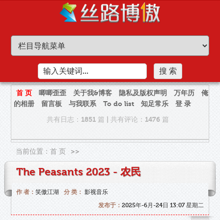
首 页
唧唧歪歪
关于我&博客
隐私及版权声明
万年历
俺
的相册
留言板
与我联系
To do list
知足常乐
登 录
共有日志：1851 篇
|
共有评论：1476 篇
当前位置：
首 页
>>
The Peasants 2023 - 农民
作 者：
笑傲江湖
分 类：
影视音乐
发布于：
2025年-6月-24日 13:07 星期二