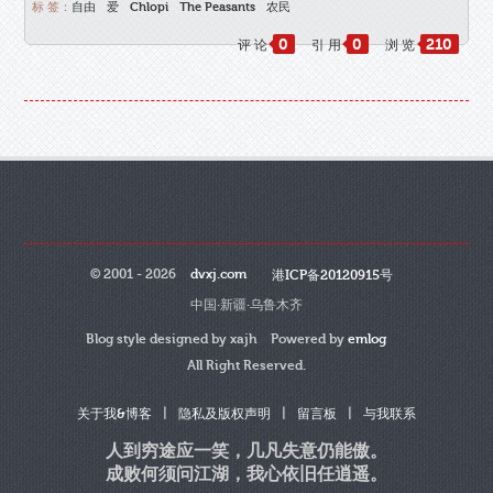
标 签：
自由
爱
Chlopi
The Peasants
农民
0
0
210
评 论
引 用
浏 览
© 2001 - 2026
dvxj.com
港ICP备20120915号
中国·新疆·乌鲁木齐
Blog style designed by xajh Powered by
emlog
All Right Reserved.
|
|
|
关于我&博客
隐私及版权声明
留言板
与我联系
人到穷途应一笑，几凡失意仍能傲。
成败何须问江湖，我心依旧任逍遥。