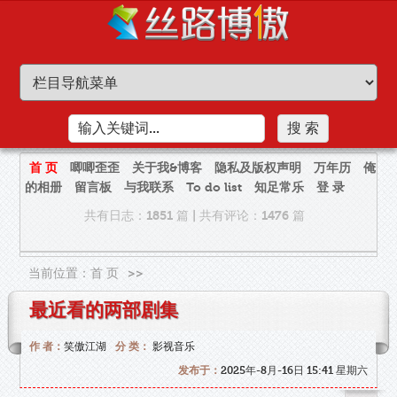
首 页
唧唧歪歪
关于我&博客
隐私及版权声明
万年历
俺
的相册
留言板
与我联系
To do list
知足常乐
登 录
共有日志：1851 篇
|
共有评论：1476 篇
当前位置：
首 页
>>
最近看的两部剧集
作 者：
笑傲江湖
分 类：
影视音乐
发布于：
2025年-8月-16日 15:41 星期六