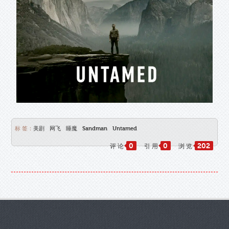
标 签：
美剧
网飞
睡魔
Sandman
Untamed
0
0
202
评 论
引 用
浏 览