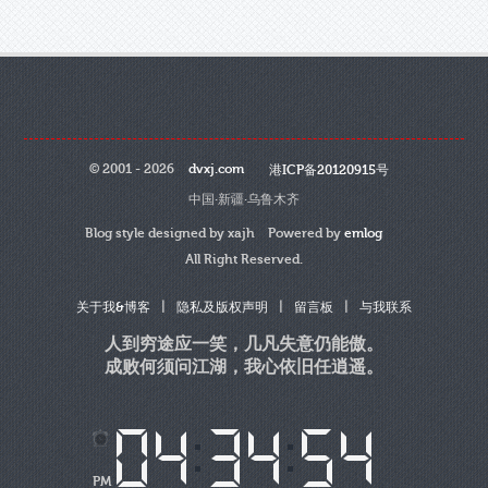
© 2001 - 2026
dvxj.com
港ICP备20120915号
中国·新疆·乌鲁木齐
Blog style designed by xajh Powered by
emlog
All Right Reserved.
|
|
|
关于我&博客
隐私及版权声明
留言板
与我联系
人到穷途应一笑，几凡失意仍能傲。
成败何须问江湖，我心依旧任逍遥。
PM