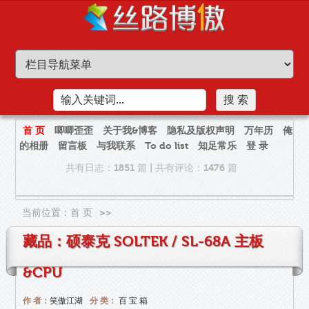
首 页
唧唧歪歪
关于我&博客
隐私及版权声明
万年历
俺
的相册
留言板
与我联系
To do list
知足常乐
登 录
共有日志：1851 篇
|
共有评论：1476 篇
当前位置：
首 页
>>
藏品：硕泰克 SOLTEK / SL-68A 主板
&CPU
作 者：
笑傲江湖
分 类：
百 宝 箱