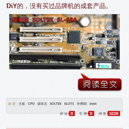
DiY的，没有买过品牌机的成套产品。
标 签：
主板
CPU
硕泰克
SOLTEK
SLOT1
奔腾III
Intel
0
0
1029
评 论
引 用
浏 览