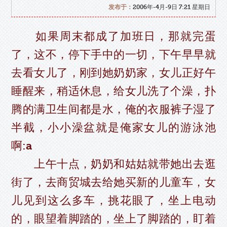
发布于：
2006年-4月-9日 7:21 星期日
如果周末都成了加班日，那就完蛋
了，这不，停下手中的一切，下午早早就
去看女儿了，刚到她奶奶家，女儿正好午
睡醒来，稍适休息，给女儿洗了个澡，扑
腾的满卫生间都是水，俺的衣服裤子湿了
半截，小小澡盆就是俺家女儿的游泳池
啊:a
上午十点，奶奶和姑姑就带她出去逛
街了，去商贸城去给她买新的儿童车，女
儿见到这么多车，挑花眼了，坐上电动
的，眼望着脚踏的，坐上了脚踏的，盯着