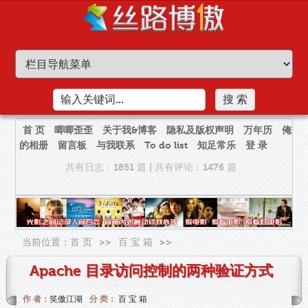
首 页
唧唧歪歪
关于我&博客
隐私及版权声明
万年历
俺
的相册
留言板
与我联系
To do list
知足常乐
登 录
共有日志：1851 篇
|
共有评论：1476 篇
当前位置：
首 页
>>
百 宝 箱
>>
Apache 目录访问控制的两种验证方式
作 者：
笑傲江湖
分 类：
百 宝 箱