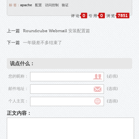
标 签：
apache
配置
访问控制
验证
0
0
7851
评 论
引 用
浏 览
上一篇
Roundcube Webmail 安装配置篇
下一篇
一年级差不多结束了
说点什么：
您的昵称：
(必填)
邮件地址：
(选填)
个人主页：
(选填)
正文内容：