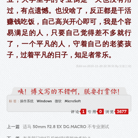
过，有点遗憾。也没啥了，反正都是干活
赚钱吃饭，自己高兴开心即可，我是个容
易满足的人，只要自己觉得差不多就行
了，一个平凡的人，守着自己的老婆孩
子，过着平凡的日子，知足者常乐。
[Edit on 2010-11-20 22:36:51 By 笑傲江湖]
标 签：
操作系统
Windows
微软
MicroSoft
1
0
3677
评 论
引 用
浏 览
上一篇
适马 50mm F2.8 EX DG MACRO 不专业测试