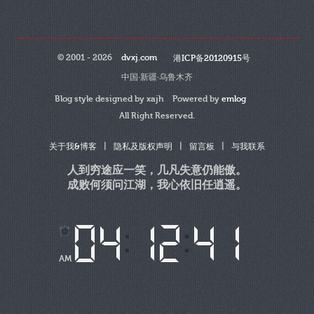
© 2001 - 2026
dvxj.com
港ICP备20120915号
中国·新疆·乌鲁木齐
Blog style designed by xajh Powered by
emlog
All Right Reserved.
|
|
|
关于我&博客
隐私及版权声明
留言板
与我联系
人到穷途应一笑，几凡失意仍能傲。
成败何须问江湖，我心依旧任逍遥。
AM