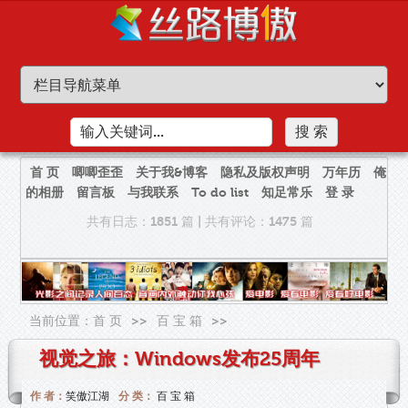
首 页
唧唧歪歪
关于我&博客
隐私及版权声明
万年历
俺
的相册
留言板
与我联系
To do list
知足常乐
登 录
共有日志：1851 篇
|
共有评论：1475 篇
当前位置：
首 页
>>
百 宝 箱
>>
视觉之旅：Windows发布25周年
作 者：
笑傲江湖
分 类：
百 宝 箱