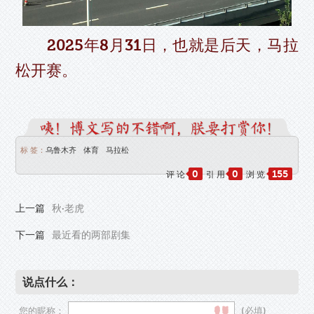
2025年8月31日，也就是后天，马拉
松开赛。
标 签：
乌鲁木齐
体育
马拉松
0
0
155
评 论
引 用
浏 览
上一篇
秋·老虎
下一篇
最近看的两部剧集
说点什么：
您的昵称：
(必填)