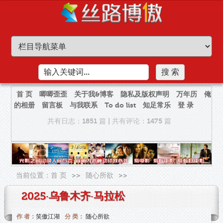
首 页
唧唧歪歪
关于我&博客
隐私及版权声明
万年历
俺
的相册
留言板
与我联系
To do list
知足常乐
登 录
共有日志：1851 篇
|
共有评论：1475 篇
当前位置：
首 页
>>
随心所欲
>>
2025·乌鲁木齐·马拉松
作 者：
笑傲江湖
分 类：
随心所欲