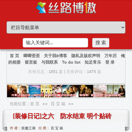
首 页
唧唧歪歪
关于我&博客
隐私及版权声明
万年历
俺
的相册
留言板
与我联系
To do list
知足常乐
登 录
共有日志：1851 篇
|
共有评论：1475 篇
当前位置：
首 页
>>
百 宝 箱
>>
[装修日记]之六 防水结束 明个贴砖
作 者：
笑傲江湖
分 类：
百 宝 箱