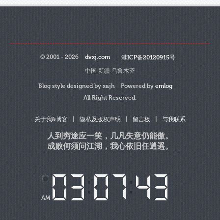
© 2001 - 2026
dvxj.com
港ICP备20120915号
中国·新疆·乌鲁木齐
Blog style designed by xajh Powered by
emlog
All Right Reserved.
|
|
|
关于我&博客
隐私及版权声明
留言板
与我联系
人到穷途应一笑，几凡失意仍能傲。
成败何须问江湖，我心依旧任逍遥。
AM