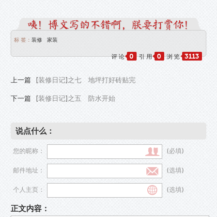
标 签：
装修
家装
0
0
3113
评 论
引 用
浏 览
上一篇
[装修日记]之七 地坪打好砖贴完
下一篇
[装修日记]之五 防水开始
说点什么：
您的昵称：
(必填)
邮件地址：
(选填)
个人主页：
(选填)
正文内容：